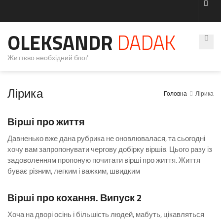
OLEKSANDR
DADAK
Життєво необхідний блоґ
Лірика
Головна
Лірика
Коментарів 0
Вірші про життя
Давненько вже дана рубрика не оновлювалася, та сьогодні
хочу вам запропонувати чергову добірку віршів. Цього разу із
задоволенням пропоную почитати вірші про життя. Життя
буває різним, легким і важким, швидким
1 Коментар
Вірші про кохання. Випуск 2
Хоча на дворі осінь і більшість людей, мабуть, цікавляться