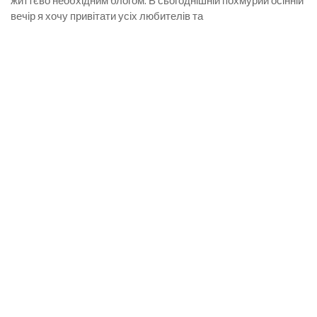
життєво необхідним блогом. В сьогоднішній похмурий осінній
вечір я хочу привітати усіх любителів та