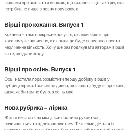
віршами про осінь, та я вважаю, що кохання – це така річ, яка
потрібна не лише в певну пору року, а
1 Коментар
Вірші про кохання. Випуск 1
Кохання – таке прекрасне почуття, скільки віршів про
кохання уже написано, а скільки ще буде написано, просто
незліченна кількість. Хочу ще раз подякувати авторам віршів
за те, що дали згоду
Коментарів: 5
Вірші про осінь. Випуск 1
Ось і настала пора розмістити першу добірку віршів у
рубриці лірика. І зовсім не дивно, що вірші ці будуть про осінь,
адже як би там не було, а осінь має
Коментарів 0
Нова рубрика – лірика
Життя не стоїть на місці, все постійно рухається,
розвивається та вдосконалюється. Те ж саме діється із