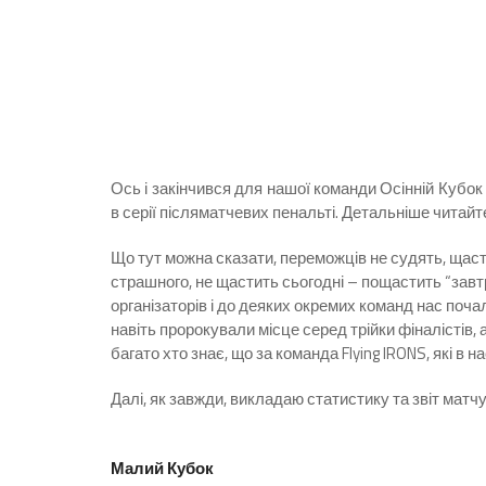
Ось і закінчився для нашої команди Осінній Кубок
в серії післяматчевих пенальті. Детальніше читайт
Що тут можна сказати, переможців не судять, щаст
страшного, не щастить сьогодні – пощастить “завтра
організаторів і до деяких окремих команд нас почал
навіть пророкували місце серед трійки фіналістів
багато хто знає, що за команда Flying IRONS, які в на
Далі, як завжди, викладаю статистику та звіт матч
Чвертьфінали
Малий Кубок