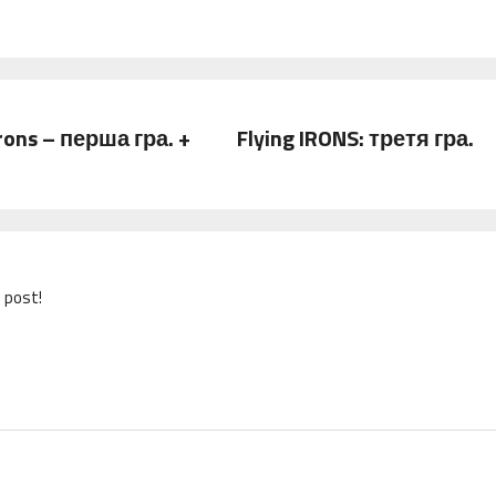
ментарів: 2
Коментарів 0
Irons – перша гра. +
Flying IRONS: третя гра.
 post!