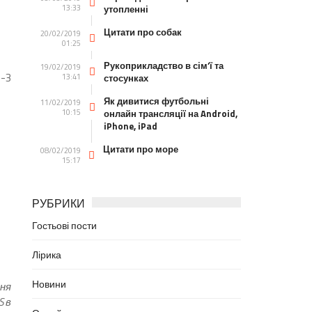
13:33
утопленні
Цитати про собак
20/02/2019
01:25
Рукоприкладство в сім’ї та
19/02/2019
3-3
13:41
стосунках
Як дивитися футбольні
11/02/2019
10:15
онлайн трансляції на Android,
iPhone, iPad
Цитати про море
08/02/2019
15:17
РУБРИКИ
Гостьові пости
Лірика
Новини
ння
S в