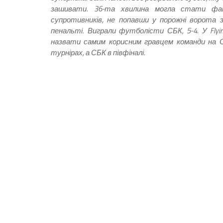
зашивати. 36-та хвилина могла стати фата
супротивників, не попавши у порожні ворота 
пенальті. Виграли футболісти СБК, 5-4. У Flyi
назвати самим корисним гравцем команди на О
турнірах, а СБК в півфіналі.