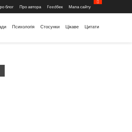
ро блог
Про автора
Feedбек
Мапа сайту
ади
Психологія
Стосунки
Цікаве
Цитати