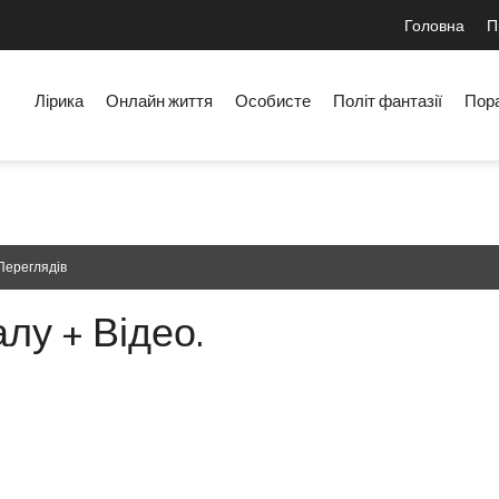
Головна
П
Лірика
Онлайн життя
Особисте
Політ фантазії
Пор
Переглядів
алу + Відео.