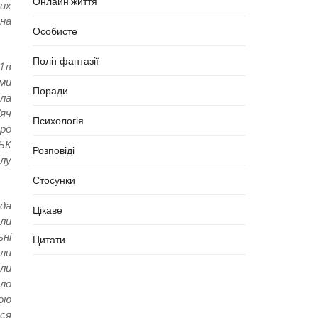
Онлайн життя
ших
 на
Особисте
Політ фантазії
1 в
 ми
Поради
ала
’яч
Психологія
тро
СБК
Розповіді
олу
Стосунки
нда
Цікаве
ули
ьні
Цитати
оли
али
ало
гою
ося