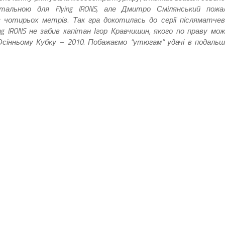
льною для Flying IRONS, але Дмитро Смілянський пожал
з чотирьох метрів. Так гра докотилась до серії післяматче
ng IRONS не забив капітан Ігор Кравчишин, якого по праву мо
сінньому Кубку – 2010. Побажаємо “утюгам” удачі в подаль