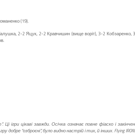
Романенко (19).
Галушка, 2-2 Яцук, 2-2 Кравчишин (вище воріт), 3-2 Кобзаренко, 
в.
”. Ці ігри цікаві завжди. Осічка означає повне фіаско і закінче
у добре “озброєні”, було видно настрій і тих, й інших. Flying IRON