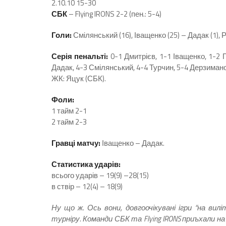
2.10.10 15-30
СБК
– Flying IRONS 2-2 (пен.: 5-4)
Голи:
Смілянський (16), Іващенко (25) – Дадак (1), 
Серія пенальті:
0-1 Дмитрієв, 1-1 Іващенко, 1-2 
Дадак, 4-3 Смілянський, 4-4 Турчин, 5-4 Дерзимано
ЖК: Яцук (СБК).
Фоли:
1 тайм 2-1
2 тайм 2-3
Гравці матчу:
Іващенко – Дадак.
Статистика ударів:
всього ударів – 19(9) –28(15)
в ствір – 12(4) – 18(9)
Ну що ж. Ось вони, довгоочікувані ігри “на виліт
турніру. Команди СБК та Flying IRONS приъхали на гр