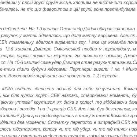
йнявши у своїй групі друге місце, хлопцям не вистачило хоро
ачалась, не то що фаворитом в цій групі, вона претендувала
 дебюті гри. На 1-й хвилині Олександр Дадак обіграв захисника 
и рахунок у матчі. Здавалось, що доля матчу вирішена. Але, як
БК помаленьку вдалося вирівняти гру, і вже ця команда поч
 13-й хвилині, Дмитро Смілянський пробив у перекладину, м
ревірив каркас воріт на міцність. Як виявилося пізніше, Дми
ся. На 16-й хвилині саме удар Дмитра став результативним, 
 все-таки пішли будучи лідерами. Партнери вивели 1 на 1 Мик
кут. Воротар міг виручити, але пропустив. 1-2, перерва.
g IRONS вийшли зберегти вдалий для себе результат. Кома
, ніж біля чужих воріт. СБК навпаки, створювали моменти, б
чих утюгів” крутився, як білка в колесі, то відбиваючи дал
орони і виходів 1 на 1 гравців СБК. Але і він був безсильним, к
 хвилині. Далі гра продовжувалась в тому ж темпі. Команди гр
 виділити два моменти. Спочатку переполох в штрафній СБК м
овелось підставляти голову чи то під удар, чи то під тичок но
у спочатку рятувала медсестра турніру, а пізніше взагалі довел