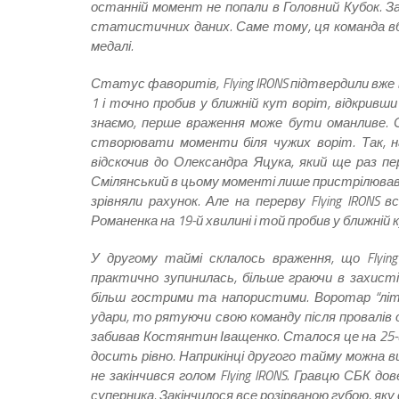
останній момент не попали в Головний Кубок. За
статистичних даних. Саме тому, ця команда вб
медалі.
Статус фаворитів, Flying IRONS підтвердили вже в
1 і точно пробив у ближній кут воріт, відкривш
знаємо, перше враження може бути оманливе. С
створювати моменти біля чужих воріт. Так, на
відскочив до Олександра Яцука, який ще раз пе
Смілянський в цьому моменті лише пристрілював
зрівняли рахунок. Але на перерву Flying IRONS
Романенка на 19-й хвилині і той пробив у ближній 
У другому таймі склалось враження, що Flyin
практично зупинилась, більше граючи в захисті
більш гострими та напористими. Воротар “літаю
удари, то рятуючи свою команду після провалів об
забивав Костянтин Іващенко. Сталося це на 25-й
досить рівно. Наприкінці другого тайму можна
не закінчився голом Flying IRONS. Гравцю СБК д
суперника. Закінчилося все розірваною губою, як