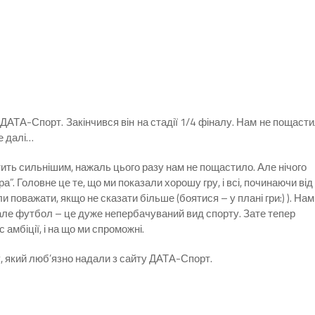
 ДАТА-Спорт. Закінчився він на стадії 1/4 фіналу. Нам не пощаст
е далі…
ить сильнішим, нажаль цього разу нам не пощастило. Але нічого
”. Головне це те, що ми показали хорошу гру, і всі, починаючи від
и поважати, якщо не сказати більше (боятися – у плані гри:) ). Нам
, але футбол – це дуже непербачуваний вид спорту. Зате тепер
с амбіції, і на що ми спроможні.
у, який люб’язно надали з сайту ДАТА-Спорт.