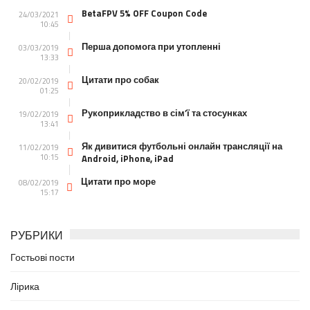
BetaFPV 5% OFF Coupon Code
24/03/2021
10:45
Перша допомога при утопленні
03/03/2019
13:33
Цитати про собак
20/02/2019
01:25
Рукоприкладство в сім’ї та стосунках
19/02/2019
13:41
Як дивитися футбольні онлайн трансляції на
11/02/2019
10:15
Android, iPhone, iPad
Цитати про море
08/02/2019
15:17
РУБРИКИ
Гостьові пости
Лірика