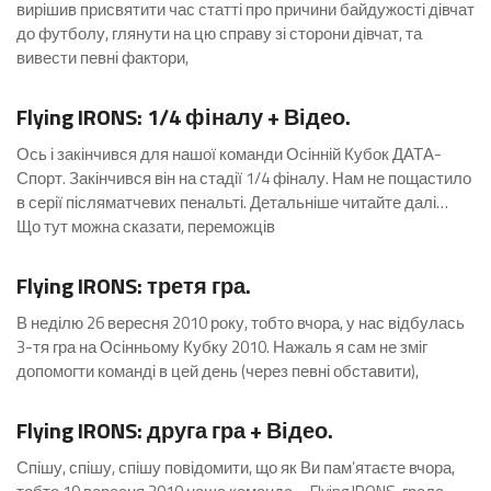
вирішив присвятити час статті про причини байдужості дівчат
до футболу, глянути на цю справу зі сторони дівчат, та
вивести певні фактори,
Коментарів 0
Flying IRONS: 1/4 фіналу + Відео.
Ось і закінчився для нашої команди Осінній Кубок ДАТА-
Спорт. Закінчився він на стадії 1/4 фіналу. Нам не пощастило
в серії післяматчевих пенальті. Детальніше читайте далі…
Що тут можна сказати, переможців
Коментарів 0
Flying IRONS: третя гра.
В неділю 26 вересня 2010 року, тобто вчора, у нас відбулась
3-тя гра на Осінньому Кубку 2010. Нажаль я сам не зміг
допомогти команді в цей день (через певні обставити),
1 Коментар
Flying IRONS: друга гра + Відео.
Спішу, спішу, спішу повідомити, що як Ви пам’ятаєте вчора,