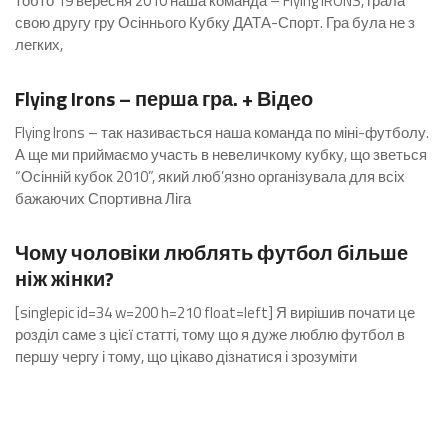
тобто 19 вересня 2010 наша команда – Flying IRONS, грала
свою другу гру Осіннього Кубку ДАТА-Спорт. Гра була не з
легких,
Коментарів: 2
Flying Irons – перша гра. + Відео
Flying Irons – так називається наша команда по міні-футболу.
А ще ми приймаємо участь в невеличкому кубку, що зветься
“Осінній кубок 2010”, який люб’язно організувала для всіх
бажаючих Спортивна Ліга
Коментарів: 2
Чому чоловіки люблять футбол більше
ніж жінки?
[singlepic id=34 w=200 h=210 float=left] Я вирішив почати це
розділ саме з цієї статті, тому що я дуже люблю футбол в
першу чергу і тому, що цікаво дізнатися і зрозуміти