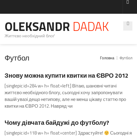
OLEKSANDR
DADAK
Життєво необхідний блоґ
Футбол
Головна
Футбол
Коментарів: 4
Знову можна купити квитки на ЄВРО 2012
[singlepic id=284 w= h= float=left] Вітаю, шановні читачі
життєво необхідного блогу, сьогодні хочу запропонувати
вашій увазі дещо нетипову, але не менш цікаву статтю про
квитки на ЄВРО 2012. Навряд чи
Коментарів: 8
Чому дівчата байдужі до футболу?
[singlepic id=118 w= h= float=center] Здрастуйте!
Сьогодні я